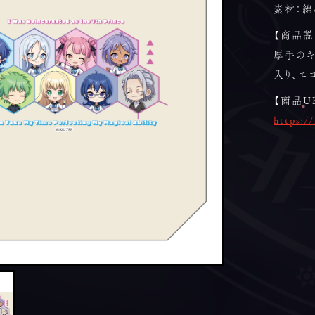
素材：綿
【商品説
厚手のキ
入り、エ
【商品U
https:/