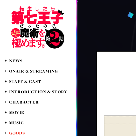
NEWS
ONAIR & STREAMING
STAFF & CAST
INTRODUCTION & STORY
CHARACTER
MOVIE
MUSIC
GOODS