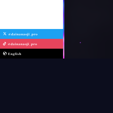
@dainanaoji_pro
@dainanaoji_pro
English