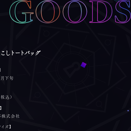
こしトートバッグ
】
年1月下旬
（税込）
】
事株式会社
サイズ】