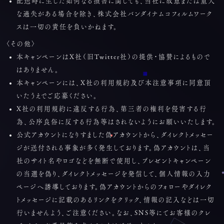
配送時に生じた如何なる損害に関しても、当社に故意または重大
な過失がある場合を除き、株式会社バンダイナムコフィルムワーク
スは一切の責任を負いかねます。
〈その他〉
本キャンペーンはX社（旧Twitter社）の提供・協賛によるもので
はありません。
本キャンペーンには、X社の利用規約及び本注意事項に同意頂
いたうえでご応募ください。
X社の利用規約に違反する行為、第三者の権利を侵害する行
為、公序良俗に反する行為等はされないようにお願いいたします。
公式アカウントになりすました偽アカウントから、ダイレクトメッセー
ジが送付される事象が多く発生しております。偽アカウントは、当
社のサイト名やロゴなどを無断で使用し、プレゼントキャンペーン
の当選を偽り、ダイレクトメッセージを発信して、個人情報の入力
ページへ誘導しております。偽アカウントからのフォローやダイレク
トメッセージに記載のあるリンクをクリック、情報の記入などは一切
行いませんよう、ご注意ください。なお、SNS等にてお客様のクレ