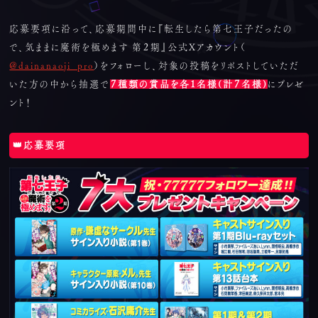
応募要項に沿って、応募期間中に『転生したら第七王子だったの
で、気ままに魔術を極めます 第２期』公式Xアカウント（
@dainanaoji_pro
）をフォローし、対象の投稿をリポストしていただ
いた方の中から抽選で
７種類の賞品を各１名様(計７名様)
にプレゼ
ント！
👑応募要項