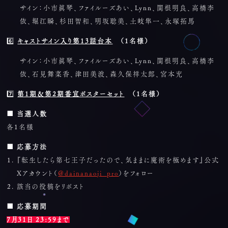
サイン：小市眞琴、ファイルーズあい、Lynn、関根明良、高橋李
依、堀江瞬、杉田智和、明坂聡美、土岐隼一、永塚拓馬
6️⃣
キャストサイン入り第13話台本
（1名様）
サイン：小市眞琴、ファイルーズあい、Lynn、関根明良、高橋李
依、石見舞菜香、津田美波、森久保祥太郎、宮本充
7️⃣
第1期＆第2期番宣ポスターセット
（1名様）
■ 当選人数
各1名様
■ 応募方法
『転生したら第七王子だったので、気ままに魔術を極めます』公式
Xアカウント（
@dainanaoji_pro
）をフォロー
該当の投稿をリポスト
■ 応募期間
7月31日 23:59まで