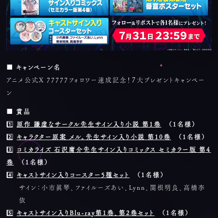
■ キャンペーン名
アニメ公式X 77777フォロワー達成記念！７大プレゼントキャンペー
ン
■ 賞品
1️⃣
原作 謙虚なサークル先生サイン入り小説 第1巻
（1名様）
2️⃣
キャラクター原案 メル。先生サイン入り小説 第10巻
（1名様）
3️⃣
コミカライズ 石沢庸介先生サイン入りコミックス セミカラー版 第4
巻
（1名様）
4️⃣
キャストサイン入りコースター5種セット
（1名様）
サイン：小市眞琴、ファイルーズあい、Lynn、関根明良、高橋李
依
5️⃣
キャストサイン入りBlu-ray第1巻、第2巻セット
（1名様）