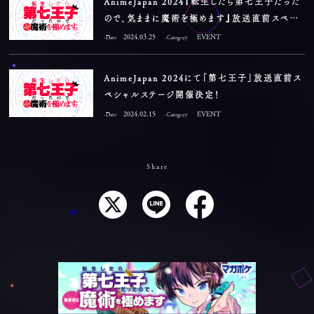
AnimeJapan 2024『転生したら第七王子だった
ので、気ままに魔術を極めます』放送直前スペ
シャルステージ オフィシャルレポート到着！
2024.03.25
EVENT
-Date
-Category
AnimeJapan 2024にて「第七王子」放送直前ス
ペシャルステージ開催決定！
2024.02.15
EVENT
-Date
-Category
Share