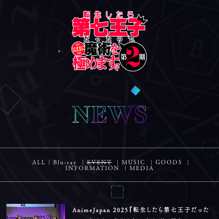
ALL
Blu-ray
EVENT
MUSIC
GOODS
INFORMATION
MEDIA
AnimeJapan 2025『転生したら第七王子だった