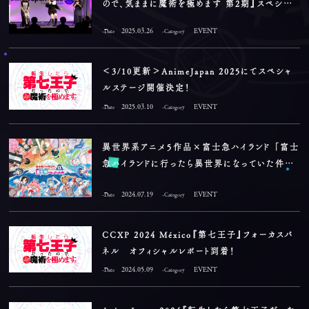
ので、気ままに魔術を極めます 第2期』スペシャ
ルステージ オフィシャルレポート到着！
2025.03.26
EVENT
-Date
-Category
＜3/10更新＞AnimeJapan 2025にてスペシャ
ルステージ開催決定！
2025.03.10
EVENT
-Date
-Category
異世界系アニメ５作品×富士急ハイランド 「富士
急ハイランドに行ったら異世界になっていた件」
が開催決定！
2024.07.19
EVENT
-Date
-Category
CCXP 2024 México『第七王子』フォーカスパ
ネル オフィシャルレポート到着！
2024.05.09
EVENT
-Date
-Category